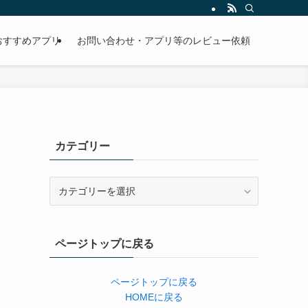
おすすめアプリ
お問い合わせ・アプリ等のレビュー依頼
カテゴリー
カ
テ
ゴ
リ
ページトップに戻る
ー
ページトップに戻る
HOMEに戻る