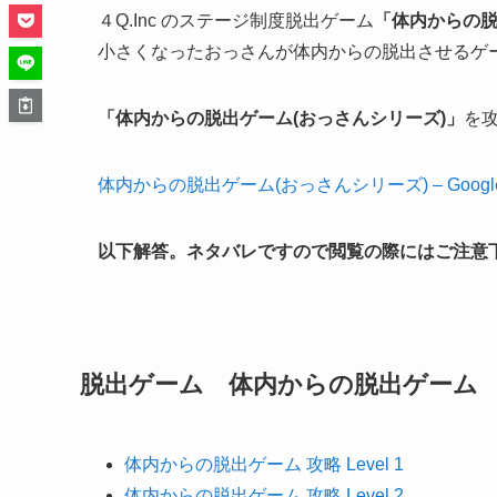
４Q.Inc のステージ制度脱出ゲーム
「体内からの脱
小さくなったおっさんが体内からの脱出させるゲ
「体内からの脱出ゲーム(おっさんシリーズ)」
を
体内からの脱出ゲーム(おっさんシリーズ) – Google Pl
以下解答。ネタバレですので閲覧の際にはご注意
脱出ゲーム 体内からの脱出ゲーム
体内からの脱出ゲーム 攻略 Level 1
体内からの脱出ゲーム 攻略 Level 2