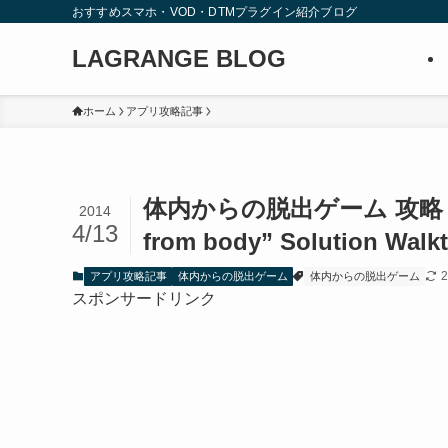
おすすめスマホ・VOD・DTMプラグイン紹介ブログ
LAGRANGE BLOG
ホーム
アプリ攻略記事
体内からの脱出ゲーム 攻略
2014
4/13
from body” Solution Walkt
2
アプリ攻略記事
体内からの脱出ゲーム
体内からの脱出ゲーム
スポンサードリンク