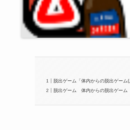
脱出ゲーム「体内からの脱出ゲーム(
脱出ゲーム 体内からの脱出ゲーム