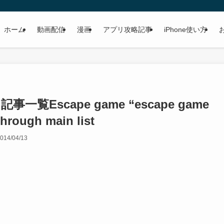
ホーム
動画配信
漫画
アプリ攻略記事
iPhone使い方
 記事一覧
Escape game “escape game
hrough main list
014/04/13