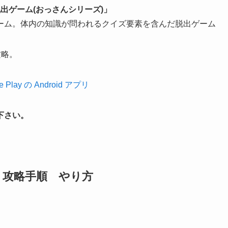
出ゲーム(おっさんシリーズ)」
ーム。体内の知識が問われるクイズ要素を含んだ脱出ゲーム
攻略。
ay の Android アプリ
下さい。
 攻略手順 やり方