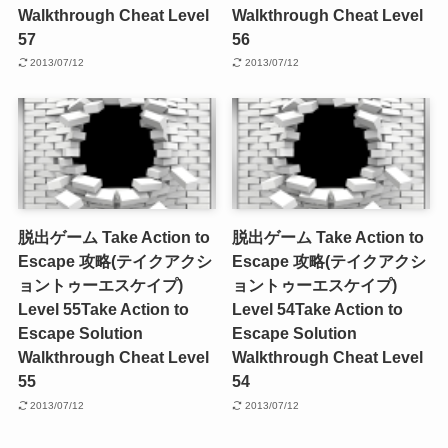
Walkthrough Cheat Level
Walkthrough Cheat Level
57
56
2013/07/12
2013/07/12
脱出ゲーム Take Action to
脱出ゲーム Take Action to
Escape 攻略(テイクアクシ
Escape 攻略(テイクアクシ
ョントゥーエスケイプ)
ョントゥーエスケイプ)
Level 55
Take Action to
Level 54
Take Action to
Escape Solution
Escape Solution
Walkthrough Cheat Level
Walkthrough Cheat Level
55
54
2013/07/12
2013/07/12