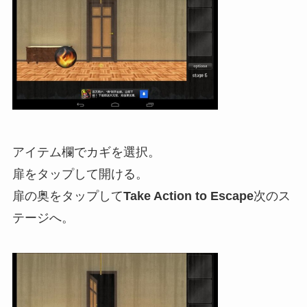
アイテム欄でカギを選択。
扉をタップして開ける。
扉の奥をタップして
Take Action to Escape
次のス
テージへ。