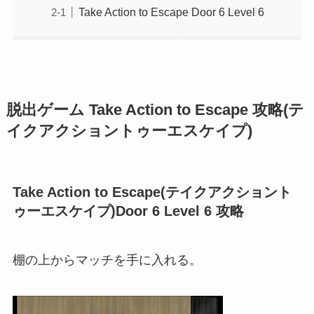
Take Action to Escape Door 6 Level 6
脱出ゲーム Take Action to Escape 攻略(テ
イクアクショントゥーエスケイプ)
Take Action to Escape(テイクアクショント
ゥーエスケイプ)Door 6 Level 6 攻略
棚の上からマッチを手に入れる。