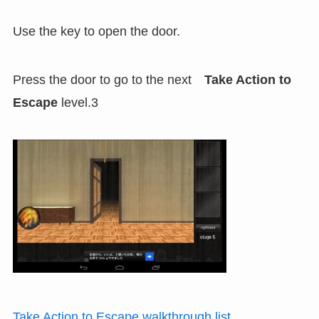
Use the key to open the door.
Press the door to go to the next
Take Action to
Escape
level.3
Take Action to Escape walkthrough list