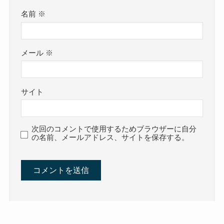
名前
※
メール
※
サイト
次回のコメントで使用するためブラウザーに自分
の名前、メールアドレス、サイトを保存する。