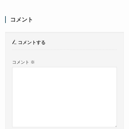
コメント
コメントする
コメント
※