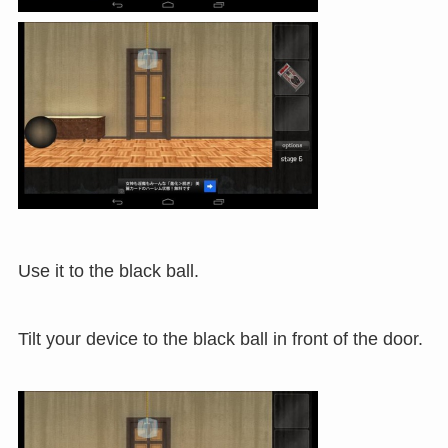
Use it to the black ball.
Tilt your device to the black ball in front of the door.