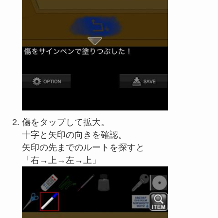
傷をタップして拡大。
十字と矢印の向きを確認。
矢印の先までのルートを探すと
「右→上→左→上」