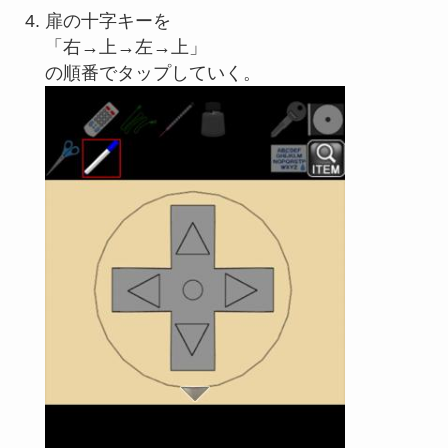
扉の十字キーを
「右→上→左→上」
の順番でタップしていく。