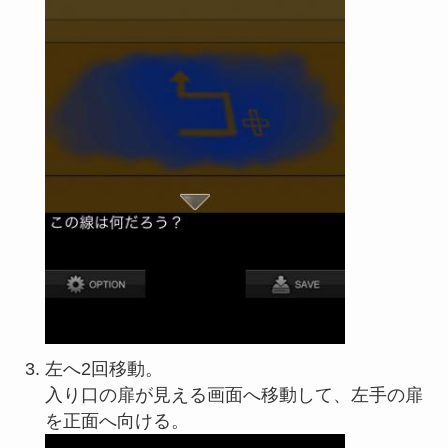
左へ2回移動。
入り口の扉が見える画面へ移動して、左手の扉
を正面へ向ける。