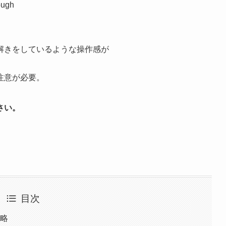
ough
。
解きをしているような操作感が
注意が必要。
さい。
目次
攻略