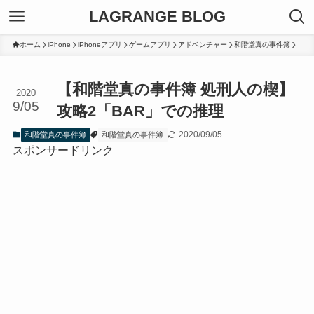
LAGRANGE BLOG
ホーム
iPhone
iPhoneアプリ
ゲームアプリ
アドベンチャー
和階堂真の事件簿
【和階堂真の事件簿 処刑人の楔】
2020
9/05
攻略2「BAR」での推理
2020/09/05
和階堂真の事件簿
和階堂真の事件簿
スポンサードリンク