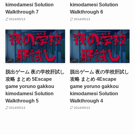
kimodamesi Solution
kimodamesi Solution
Walkthrough 7
Walkthrough 6
2014/05/13
2014/05/13
脱出ゲーム 夜の学校肝試し
脱出ゲーム 夜の学校肝試し
攻略 まとめ 5
Escape
攻略 まとめ 4
Escape
game yoruno gakkou
game yoruno gakkou
kimodamesi Solution
kimodamesi Solution
Walkthrough 5
Walkthrough 4
2014/05/13
2014/05/13