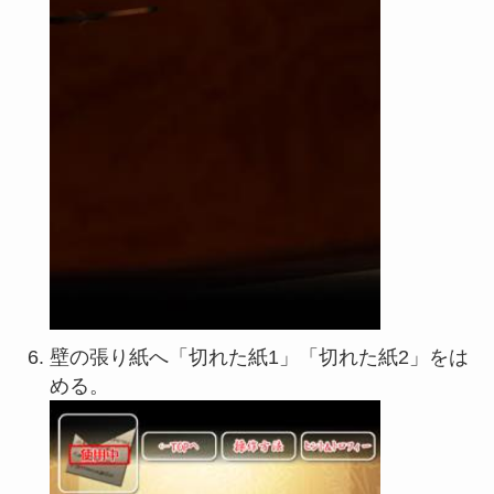
壁の張り紙へ「切れた紙1」「切れた紙2」をは
める。