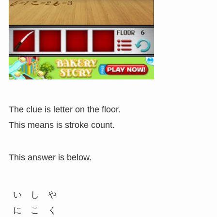
The clue is letter on the floor.
This means is stroke count.
This answer is below.
い　し　や

に　こ　く
