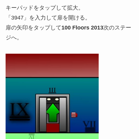
キーパッドをタップして拡大。
「3947」を入力して扉を開ける。
扉の矢印をタップして
100 Floors 2013
次のステー
ジへ。