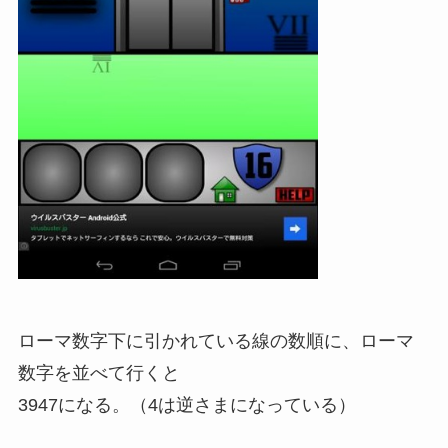
ローマ数字下に引かれている線の数順に、ローマ
数字を並べて行くと
3947になる。（4は逆さまになっている）