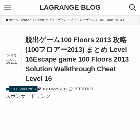
LAGRANGE BLOG
ホーム
iPhone
iPhoneアプリ
ゲームアプリ
脱出ゲーム
100 Floors 2013
脱出ゲーム100 Floors 2013 攻略
(100フロアー2013) まとめ Level
2013
16
Escape game 100 Floors 2013
3/21
Solution Walkthrough Cheat
Level 16
2013/03/21
100 Floors 2013
100 Floors 2013
スポンサードリンク