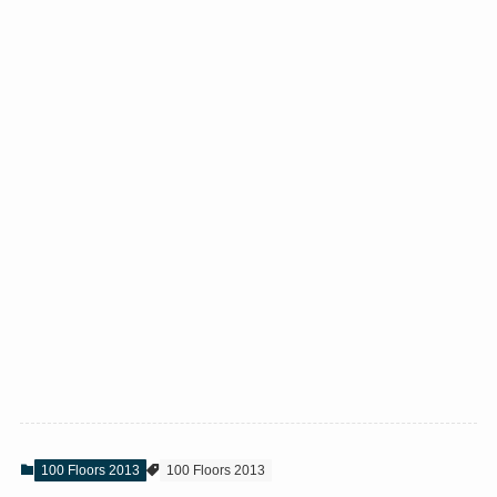
100 Floors 2013
100 Floors 2013