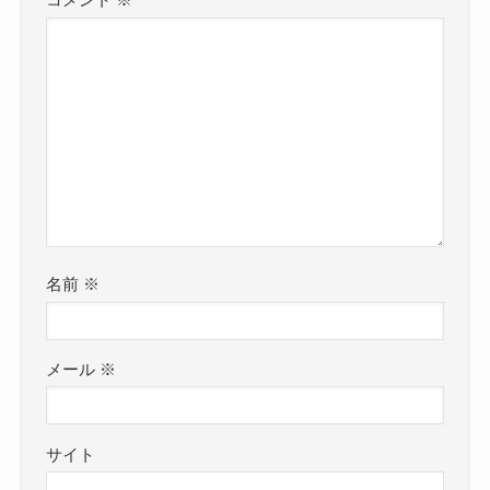
コメント
※
名前
※
メール
※
サイト