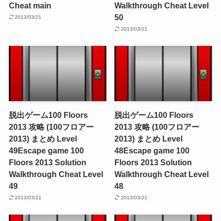
Cheat main
Walkthrough Cheat Level
50
2013/03/21
2013/03/21
脱出ゲーム100 Floors
脱出ゲーム100 Floors
2013 攻略 (100フロアー
2013 攻略 (100フロアー
2013) まとめ Level
2013) まとめ Level
49
Escape game 100
48
Escape game 100
Floors 2013 Solution
Floors 2013 Solution
Walkthrough Cheat Level
Walkthrough Cheat Level
49
48
2013/03/21
2013/03/21