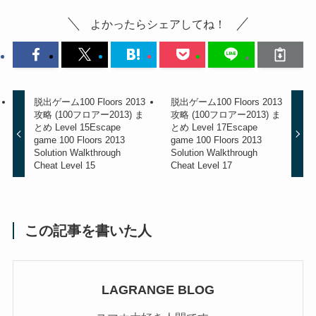
よかったらシェアしてね！
脱出ゲーム100 Floors 2013
脱出ゲーム100 Floors 2013
攻略 (100フロアー2013) ま
攻略 (100フロアー2013) ま
とめ Level 15
Escape
とめ Level 17
Escape
game 100 Floors 2013
game 100 Floors 2013
Solution Walkthrough
Solution Walkthrough
Cheat Level 15
Cheat Level 17
この記事を書いた人
LAGRANGE BLOG