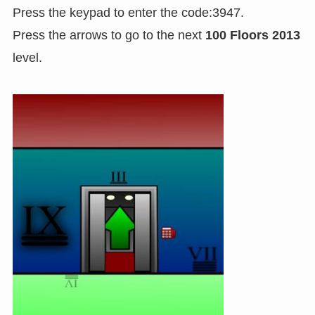
Press the keypad to enter the code:3947.
Press the arrows to go to the next
100 Floors 2013
level.