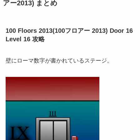
アー2013) まとめ
100 Floors 2013(100フロアー 2013) Door 16
Level 16 攻略
壁にローマ数字が書かれているステージ。