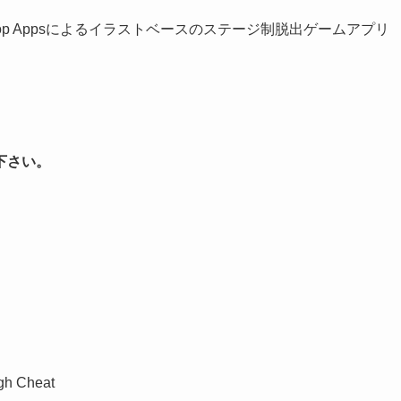
rop Appsによるイラストベースのステージ制脱出ゲームアプリ
下さい。
gh Cheat