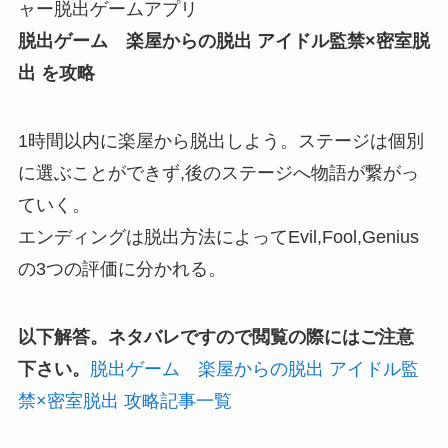
ャー脱出ゲームアプリ
脱出ゲーム 楽屋からの脱出 アイドル監禁×密室脱
出 を攻略
1時間以内に楽屋から脱出しよう。ステージは個別
に選ぶことができず,後のステージへ物語が繋がっ
ていく。
エンディングは脱出方法によってEvil,Fool,Genius
の3つの評価に分かれる。
以下解答。ネタバレですので閲覧の際にはご注意
下さい。
脱出ゲーム 楽屋からの脱出 アイドル監
禁×密室脱出 攻略記事一覧