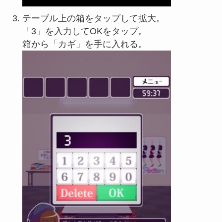
テーブル上の箱をタップして拡大。
「3」を入力してOKをタップ。
箱から「カギ」を手に入れる。