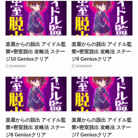
楽屋からの脱出 アイドル監
楽屋からの脱出 アイドル監
禁×密室脱出 攻略法 ステー
禁×密室脱出 攻略法 ステー
ジ10 Geniusクリア
ジ9 Geniusクリア
2018/09/03
2018/09/03
楽屋からの脱出 アイドル監
楽屋からの脱出 アイドル監
禁×密室脱出 攻略法 ステー
禁×密室脱出 攻略法 ステー
ジ8 Geniusクリア
ジ7 Geniusクリア