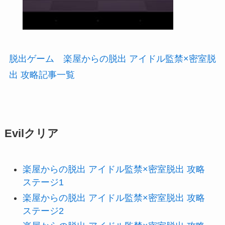
脱出ゲーム 楽屋からの脱出 アイドル監禁×密室脱
出 攻略記事一覧
Evilクリア
楽屋からの脱出 アイドル監禁×密室脱出 攻略
ステージ1
楽屋からの脱出 アイドル監禁×密室脱出 攻略
ステージ2