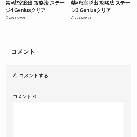
禁×密室脱出 攻略法 ステー
禁×密室脱出 攻略法 ステー
ジ4 Geniusクリア
ジ3 Geniusクリア
2018/09/03
2018/09/03
コメント
コメントする
コメント
※