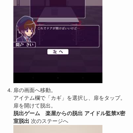
扉の画面へ移動。
アイテム欄で「カギ」を選択し、扉をタップ。
扉を開けて脱出。
脱出ゲーム 楽屋からの脱出 アイドル監禁X密
室脱出
次のステージへ