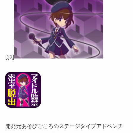
[:ja]
開発元あそびごころのステージタイプアドベンチ