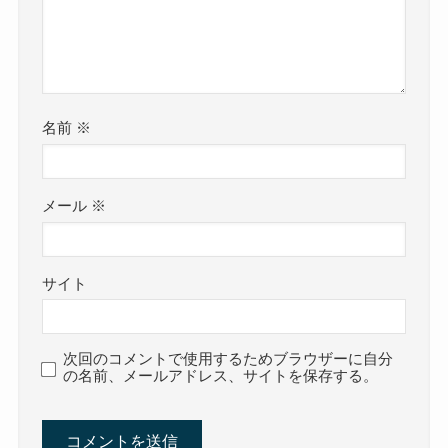
名前
※
メール
※
サイト
次回のコメントで使用するためブラウザーに自分
の名前、メールアドレス、サイトを保存する。