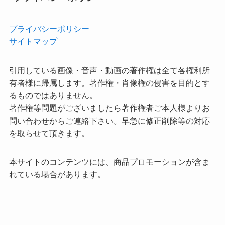
プライバシーポリシー
サイトマップ
引用している画像・音声・動画の著作権は全て各権利所
有者様に帰属します。著作権・肖像権の侵害を目的とす
るものではありません。
著作権等問題がございましたら著作権者ご本人様よりお
問い合わせからご連絡下さい。早急に修正削除等の対応
を取らせて頂きます。
本サイトのコンテンツには、商品プロモーションが含ま
れている場合があります。