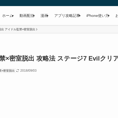
ホーム
動画配信
漫画
アプリ攻略記事
iPhone使い方
出 アイドル監禁×密室脱出
×密室脱出 攻略法 ステージ7 Evilクリ
2018/09/03
禁×密室脱出