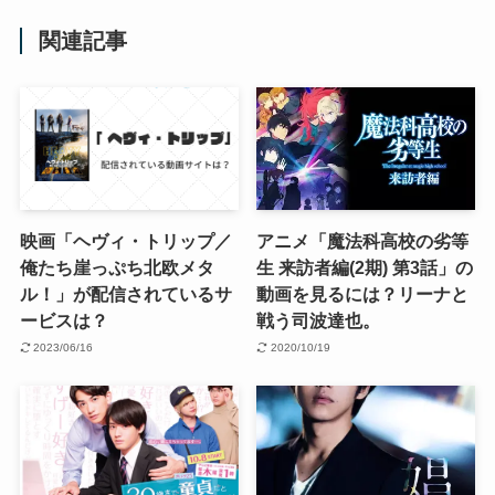
関連記事
映画「ヘヴィ・トリップ／
アニメ「魔法科高校の劣等
俺たち崖っぷち北欧メタ
生 来訪者編(2期) 第3話」の
ル！」が配信されているサ
動画を見るには？リーナと
ービスは？
戦う司波達也。
2023/06/16
2020/10/19