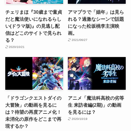
チェリまほ『30歳まで童貞
アマプラで「娼年」は見ら
だと魔法使いになれるらし
れる？過激なシーンで話題
い(ドラマ版)』の見逃し配
になった松坂桃李主演映
信はどこのサイトで見られ
画。
る？
2021/06/27
2020/10/21
「ドラゴンクエストダイの
アニメ「魔法科高校の劣等
大冒険」の動画を見るに
生 来訪者編(2期)」の動画
は？待望の再度アニメ化！
を見るには？
未消化の原作をどこまで再
2020/10/19
現するか？