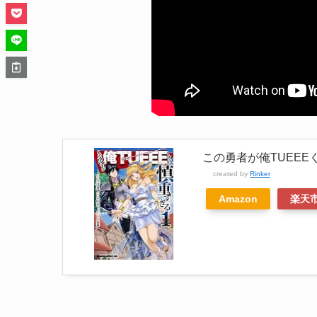
この勇者が俺TUEEE
created by
Rinker
Amazon
楽天