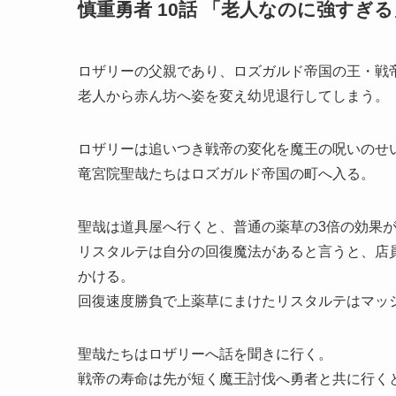
慎重勇者 10話 「老人なのに強すぎる
ロザリーの父親であり、ロズガルド帝国の王・戦
老人から赤ん坊へ姿を変え幼児退行してしまう。
ロザリーは追いつき戦帝の変化を魔王の呪いのせ
竜宮院聖哉たちはロズガルド帝国の町へ入る。
聖哉は道具屋へ行くと、普通の薬草の3倍の効果
リスタルテは自分の回復魔法があると言うと、店
かける。
回復速度勝負で上薬草にまけたリスタルテはマッ
聖哉たちはロザリーへ話を聞きに行く。
戦帝の寿命は先が短く魔王討伐へ勇者と共に行く