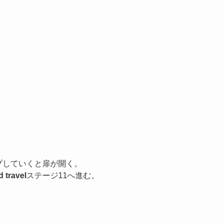
プしていくと扉が開く。
 travel
ステージ11へ進む。