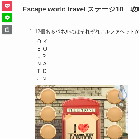
Escape world travel ステージ10 
12個あるパネルにはそれぞれアルファベット
O  K

E  O

L  R

N  A

T  D 
