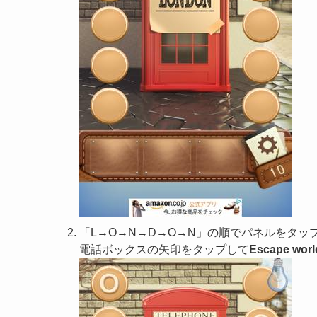
「L→O→N→D→O→N」の順でパネルをタッ
電話ボックスの矢印をタップして
Escape world