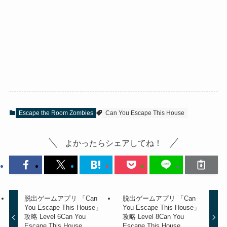
Escape the Room Zombies
Can You Escape This House
よかったらシェアしてね！
脱出ゲームアプリ 「Can
脱出ゲームアプリ 「Can
You Escape This House」
You Escape This House」
攻略 Level 6
Can You
攻略 Level 8
Can You
Escape This House
Escape This House