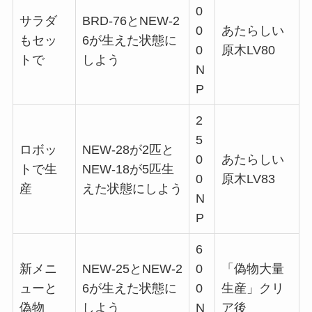
0
サラダ
BRD-76とNEW-2
0
あたらしい
もセッ
6が生えた状態に
0
原木LV80
トで
しよう
N
P
2
5
ロボッ
NEW-28が2匹と
0
あたらしい
トで生
NEW-18が5匹生
0
原木LV83
産
えた状態にしよう
N
P
6
新メニ
NEW-25とNEW-2
0
「偽物大量
ューと
6が生えた状態に
0
生産」クリ
偽物
しよう
N
ア後