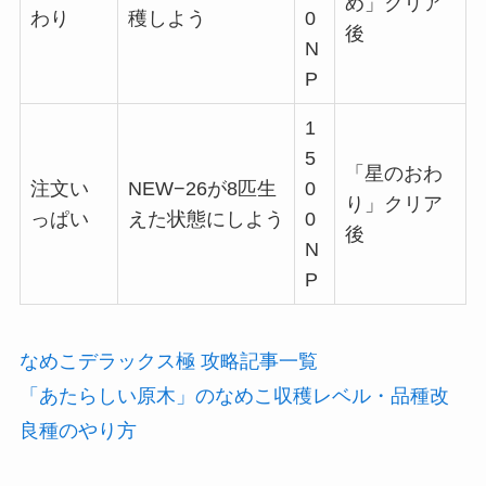
め」クリア
わり
穫しよう
0
後
N
P
1
5
「星のおわ
注文い
NEW−26が8匹生
0
り」クリア
っぱい
えた状態にしよう
0
後
N
P
なめこデラックス極 攻略記事一覧
「あたらしい原木」のなめこ収穫レベル・品種改
良種のやり方