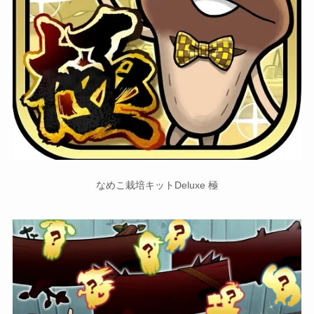
なめこ栽培キットDeluxe 極