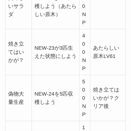
いサラ
穫しよう（あたら
0
ダ
しい原木）
N
P
4
焼き立
0
NEW-23が3匹生
あたらしい
てはい
0
えた状態にしよう
原木LV61
かが？
N
P
5
0
焼き立ては
偽物大
NEW-24を5匹収
0
いかが？ク
量生産
穫しよう
N
リア後
P
1