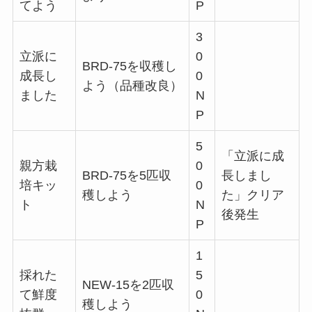
てよう
P
3
立派に
0
BRD-75を収穫し
成長し
0
よう（品種改良）
ました
N
P
5
「立派に成
親方栽
0
BRD-75を5匹収
長しまし
培キッ
0
穫しよう
た」クリア
ト
N
後発生
P
1
採れた
5
NEW-15を2匹収
て鮮度
0
穫しよう