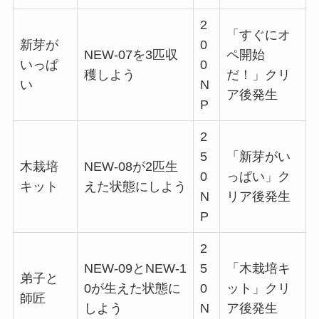
2
「すぐにオ
新芽が
0
NEW-07を3匹収
ペ開始
いっぱ
0
穫しよう
だ！」クリ
い
N
ア後発生
P
2
5
「新芽がい
木栽培
NEW-08が2匹生
0
っぱい」ク
キット
えた状態にしよう
N
リア後発生
P
2
NEW-09とNEW-1
5
「木栽培キ
弟子と
0が生えた状態に
0
ット」クリ
師匠
しよう
N
ア後発生