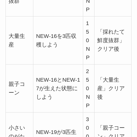
抜群
N
P
1
5
「採れたて
大量生
NEW-16を3匹収
0
鮮度抜群」
産
穫しよう
N
クリア後
P
2
NEW-16とNEW-1
5
「大量生
親子コ
7が生えた状態に
0
産」クリア
ーン
しよう
N
後
P
3
小さい
0
「親子コー
NEW-19が3匹生
のがた
0
ン」クリア