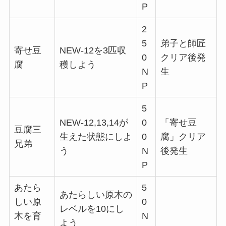
P
2
5
弟子と師匠
寄せ豆
NEW-12を3匹収
0
クリア後発
腐
穫しよう
N
生
P
5
NEW-12,13,14が
0
「寄せ豆
豆腐三
生えた状態にしよ
0
腐」クリア
兄弟
う
N
後発生
P
あたら
5
あたらしい原木の
しい原
0
レベルを10にし
木を育
N
よう