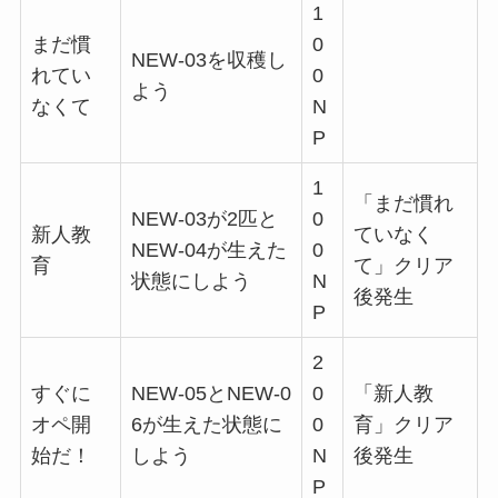
1
まだ慣
0
NEW-03を収穫し
れてい
0
よう
なくて
N
P
1
「まだ慣れ
NEW-03が2匹と
0
新人教
ていなく
NEW-04が生えた
0
育
て」クリア
状態にしよう
N
後発生
P
2
すぐに
NEW-05とNEW-0
0
「新人教
オペ開
6が生えた状態に
0
育」クリア
始だ！
しよう
N
後発生
P