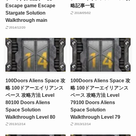
Escape game Escape
略記事一覧
Stargate Solution
2018/05/02
Walkthrough main
2014/12/20
100Doors Aliens Space 攻
100Doors Aliens Space 攻
略 100ドアーエイリアンス
略 100ドアーエイリアンス
ペース 攻略方法 Level
ペース 攻略方法 Level
80
100 Doors Aliens
79
100 Doors Aliens
Space Solution
Space Solution
Walkthrough Level 80
Walkthrough Level 79
2013/12/14
2013/12/14