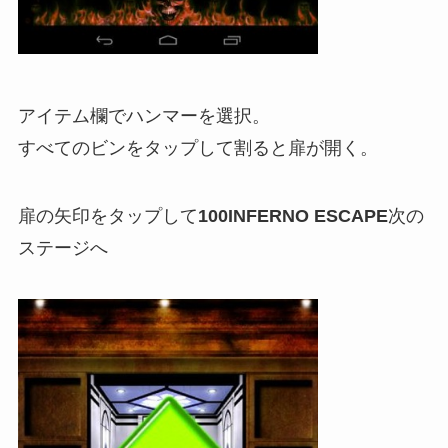
アイテム欄でハンマーを選択。
すべてのビンをタップして割ると扉が開く。
扉の矢印をタップして
100INFERNO ESCAPE
次の
ステージへ