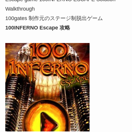
Walkthrough
100gates 制作元のステージ制脱出ゲーム
100INFERNO Escape 攻略