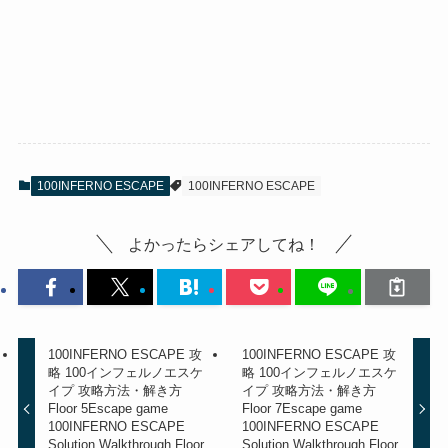
100INFERNO ESCAPE
100INFERNO ESCAPE
よかったらシェアしてね！
100INFERNO ESCAPE 攻
100INFERNO ESCAPE 攻
略 100インフェルノエスケ
略 100インフェルノエスケ
イプ 攻略方法・解き方
イプ 攻略方法・解き方
Floor 5
Escape game
Floor 7
Escape game
100INFERNO ESCAPE
100INFERNO ESCAPE
Solution Walkthrough Floor
Solution Walkthrough Floor