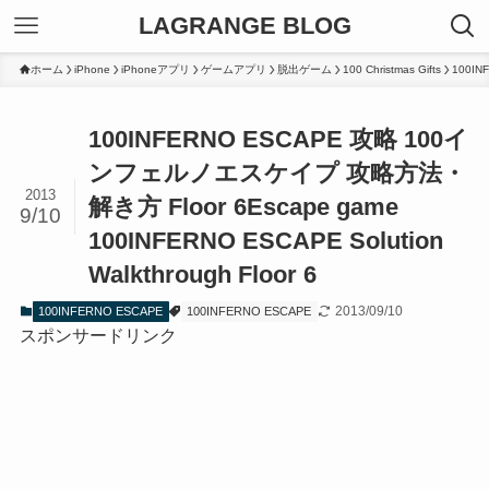
LAGRANGE BLOG
ホーム
iPhone
iPhoneアプリ
ゲームアプリ
脱出ゲーム
100 Christmas Gifts
100IN
100INFERNO ESCAPE 攻略 100イ
ンフェルノエスケイプ 攻略方法・
2013
解き方 Floor 6
Escape game
9/10
100INFERNO ESCAPE Solution
Walkthrough Floor 6
2013/09/10
100INFERNO ESCAPE
100INFERNO ESCAPE
スポンサードリンク