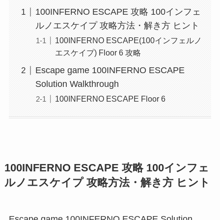
100INFERNO ESCAPE 攻略 100インフェ
ルノエスケイプ 攻略方法・解き方 ヒント
100INFERNO ESCAPE(100インフェルノ
エスケイプ) Floor 6 攻略
Escape game 100INFERNO ESCAPE
Solution Walkthrough
100INFERNO ESCAPE Floor 6
100INFERNO ESCAPE 攻略 100インフェ
ルノエスケイプ 攻略方法・解き方 ヒント
Escape game 100INFERNO ESCAPE Solution