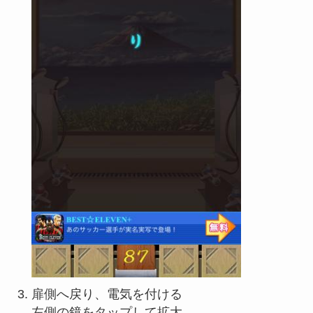
扉側へ戻り、電気を付ける
左側の鏡をタップして拡大。