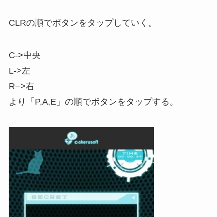
CLRの順でボタンをタップしていく。
C->中央
L->左
R−>右
より「P,A,E」の順でボタンをタップする。