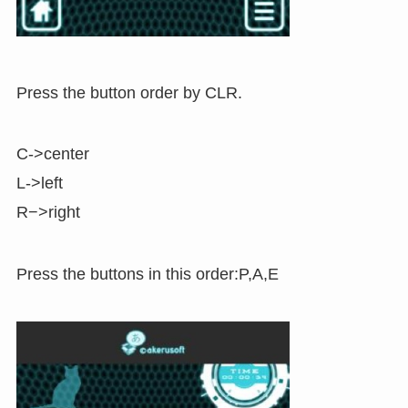
Press the button order by CLR.
C->center
L->left
R−>right
Press the buttons in this order:P,A,E