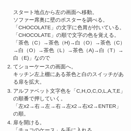
スタート地点から左の画面へ移動。
ソファー席奥に壁のポスターを調べる。
「CHOCOLATE」の文字に色胃が付いている。
「CHOCOLATE」の順で文字の色を覚える。
「茶色（C）→茶色（H)→白（O）→茶色（C）
→白（O）→茶色（L）→茶色（A)→白（T）→
白（E)」なので
てショーケースの画面へ。
キッチン左上棚にある茶色と白のスイッチがあ
る扉を拡大。
アルファベット文字色を「C,H,O,C,O,L,A,T,E」
の順番で押していく。
「左x2→右→左→右→左x2→右x2→ENTER」
の順。
扉を開ける。
「チョコのケース」を手に入れる。