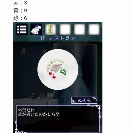
赤：3
黄；9
緑；6