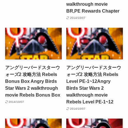
walkthrough movie
BR,PE Rewards Chapter
2014/10/07
アングリーバードスターウ
アングリーバードスターウ
ォーズ2 攻略方法 Rebels
ォーズ2 攻略方法 Rebels
Bonus Box
Angry Birds
Level PE-1~12
Angry
Star Wars 2 walkthrough
Birds Star Wars 2
movie Rebels Bonus Box
walkthrough movie
Rebels Level PE-1~12
2014/10/07
2014/10/07