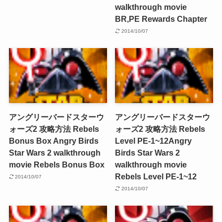
walkthrough movie
BR,PE Rewards Chapter
2014/10/07
アングリーバードスターウ
アングリーバードスターウ
ォーズ2 攻略方法 Rebels
ォーズ2 攻略方法 Rebels
Bonus Box
Angry Birds
Level PE-1~12
Angry
Star Wars 2 walkthrough
Birds Star Wars 2
movie Rebels Bonus Box
walkthrough movie
Rebels Level PE-1~12
2014/10/07
2014/10/07