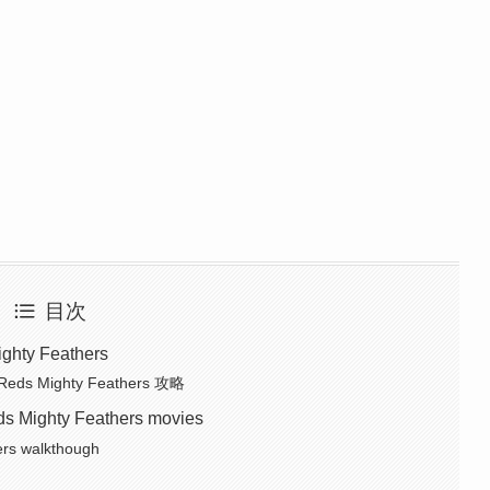
目次
hty Feathers
ds Mighty Feathers 攻略
ds Mighty Feathers movies
ers walkthough