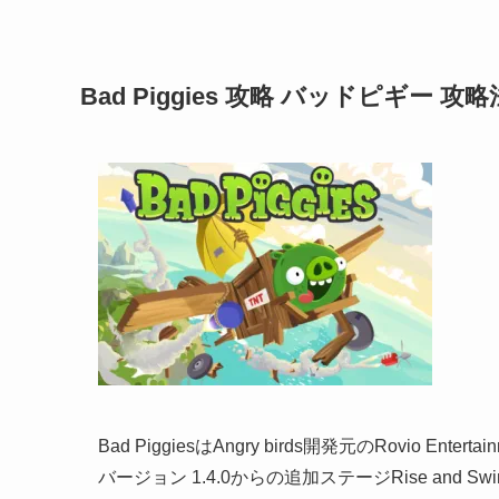
Bad Piggies 攻略 バッドピギー 攻略法 R
Bad PiggiesはAngry birds開発元のRovio Enter
バージョン 1.4.0からの追加ステージRise and Swine l