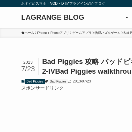
おすすめスマホ・VOD・DTMプラグイン紹介ブログ
LAGRANGE BLOG
ホーム
iPhone
iPhoneアプリ
ゲームアプリ
物理パズルゲーム
Bad P
Bad Piggies 攻略 バッドピギ
2013
7/23
2-IV
Bad Piggies walkthrou
2013/07/23
Bad Piggies
Bad Piggies
スポンサードリンク