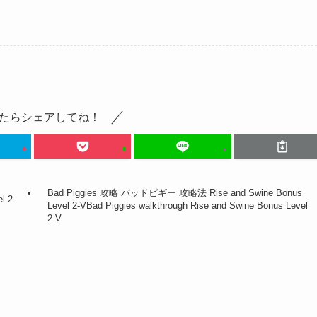
たらシェアしてね！
Bad Piggies 攻略 バッドピギー 攻略法 Rise and Swine Bonus
 2-
Level 2-V
Bad Piggies walkthrough Rise and Swine Bonus Level
2-V