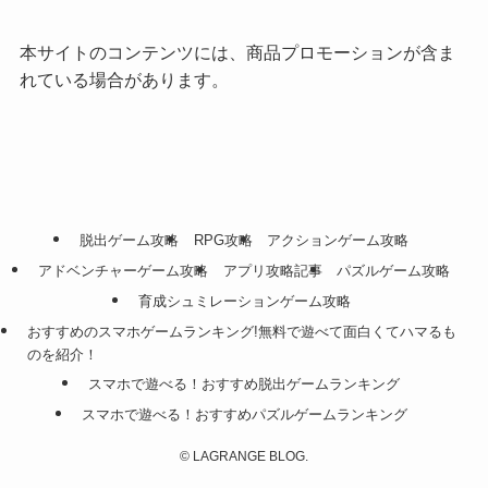
本サイトのコンテンツには、商品プロモーションが含ま
れている場合があります。
脱出ゲーム攻略
RPG攻略
アクションゲーム攻略
アドベンチャーゲーム攻略
アプリ攻略記事
パズルゲーム攻略
育成シュミレーションゲーム攻略
おすすめのスマホゲームランキング!無料で遊べて面白くてハマるも
のを紹介！
スマホで遊べる！おすすめ脱出ゲームランキング
スマホで遊べる！おすすめパズルゲームランキング
©
LAGRANGE BLOG.