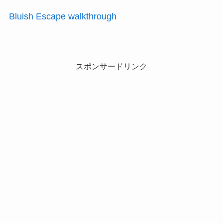
Bluish Escape walkthrough
スポンサードリンク