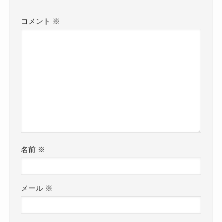
コメント
※
名前
※
メール
※