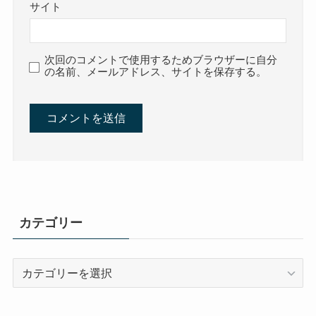
サイト
次回のコメントで使用するためブラウザーに自分
の名前、メールアドレス、サイトを保存する。
カテゴリー
カ
テ
ゴ