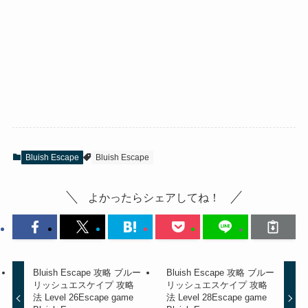
Bluish Escape
Bluish Escape
よかったらシェアしてね！
Bluish Escape 攻略 ブルー
Bluish Escape 攻略 ブルー
リッシュエスケイプ 攻略
リッシュエスケイプ 攻略
法 Level 26
Escape game
法 Level 28
Escape game