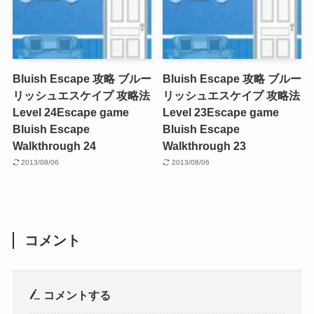
Bluish Escape 攻略 ブルー
Bluish Escape 攻略 ブルー
リッシュエスケイプ 攻略法
リッシュエスケイプ 攻略法
Level 24
Escape game
Level 23
Escape game
Bluish Escape
Bluish Escape
Walkthrough 24
Walkthrough 23
2013/08/06
2013/08/06
コメント
コメントする