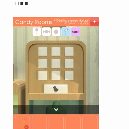
□ ■ ■
