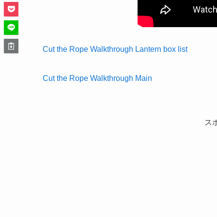
Cut the Rope Walkthrough Lantern box list
Cut the Rope Walkthrough Main
ス