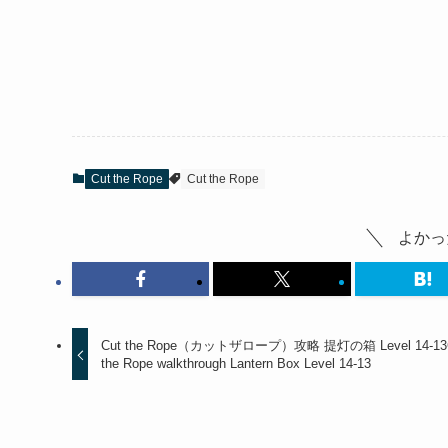
Cut the Rope
Cut the Rope
よかっ
Cut the Rope（カットザロープ）攻略 提灯の箱 Level 14-13
the Rope walkthrough Lantern Box Level 14-13