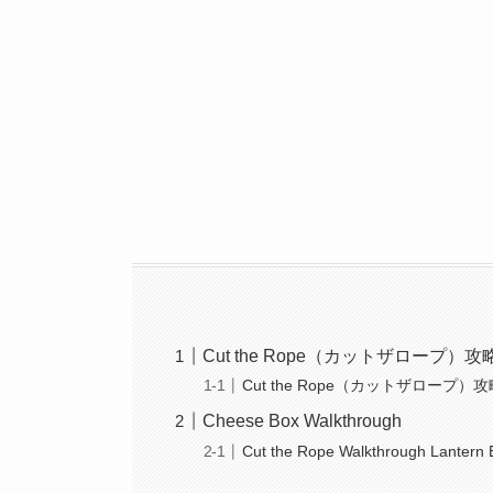
Cut the Rope（カットザロープ
Cut the Rope（カットザロープ）攻略 
Cheese Box Walkthrough
Cut the Rope Walkthrough Lantern 