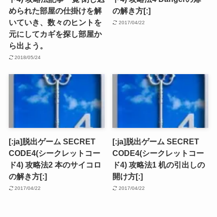
められた部屋の仕掛けを解
の解き方[:]
いていき、数々のヒントを
2017/04/22
元にしてカギを探し部屋か
ら出よう。
2018/05/24
[:ja]脱出ゲーム SECRET
[:ja]脱出ゲーム SECRET
CODE4(シークレットコー
CODE4(シークレットコー
ド4) 攻略法2 本のサイコロ
ド4) 攻略法1 机の引出しの
の解き方[:]
開け方[:]
2017/04/22
2017/04/22