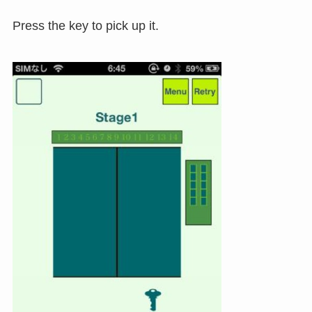
Press the key to pick up it.