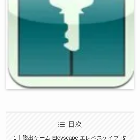
目次
脱出ゲーム Elevscape エレベスケイプ 攻