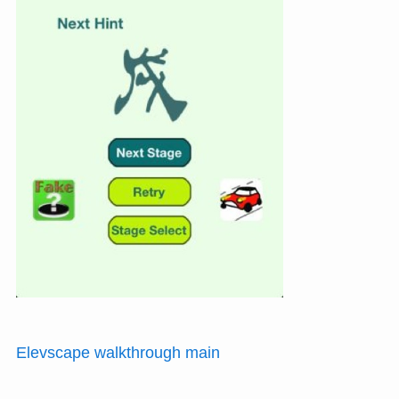
Elevscape walkthrough main