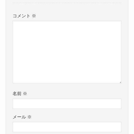
コメント
※
名前
※
メール
※