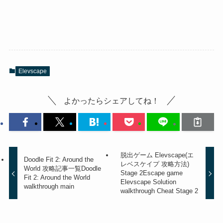
Elevscape
よかったらシェアしてね！
脱出ゲーム Elevscape(エ
Doodle Fit 2: Around the
レベスケイプ 攻略方法)
World 攻略記事一覧
Doodle
Stage 2
Escape game
Fit 2: Around the World
Elevscape Solution
walkthrough main
walkthrough Cheat Stage 2