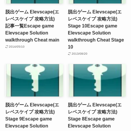
脱出ゲーム Elevscape(エ
脱出ゲーム Elevscape(エ
レベスケイプ 攻略方法)
レベスケイプ 攻略方法)
記事一覧
Escape game
Stage 10
Escape game
Elevscape Solution
Elevscape Solution
walkthrough Cheat main
walkthrough Cheat Stage
10
2014/05/10
2013/08/20
脱出ゲーム Elevscape(エ
脱出ゲーム Elevscape(エ
レベスケイプ 攻略方法)
レベスケイプ 攻略方法)
Stage 9
Escape game
Stage 8
Escape game
Elevscape Solution
Elevscape Solution