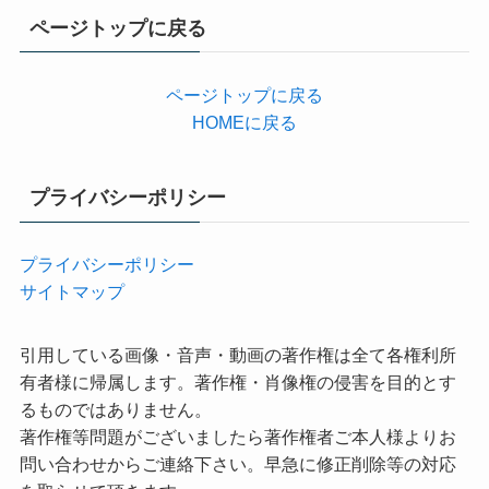
リ
ページトップに戻る
ー
ページトップに戻る
HOMEに戻る
プライバシーポリシー
プライバシーポリシー
サイトマップ
引用している画像・音声・動画の著作権は全て各権利所
有者様に帰属します。著作権・肖像権の侵害を目的とす
るものではありません。
著作権等問題がございましたら著作権者ご本人様よりお
問い合わせからご連絡下さい。早急に修正削除等の対応