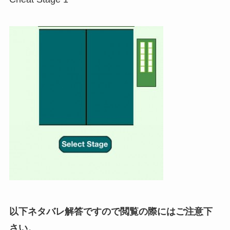
以下ネタバレ解答ですので閲覧の際にはご注意下
さい。