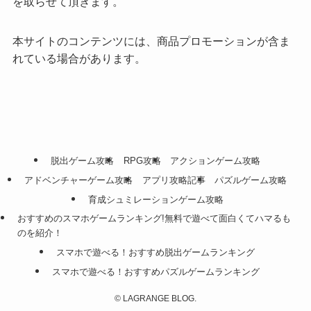
を取らせて頂きます。
本サイトのコンテンツには、商品プロモーションが含ま
れている場合があります。
脱出ゲーム攻略
RPG攻略
アクションゲーム攻略
アドベンチャーゲーム攻略
アプリ攻略記事
パズルゲーム攻略
育成シュミレーションゲーム攻略
おすすめのスマホゲームランキング!無料で遊べて面白くてハマるも
のを紹介！
スマホで遊べる！おすすめ脱出ゲームランキング
スマホで遊べる！おすすめパズルゲームランキング
©
LAGRANGE BLOG.