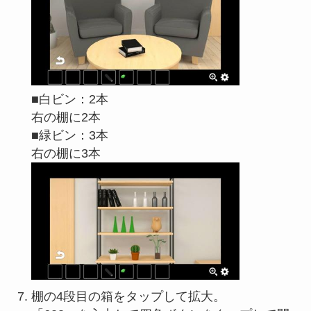
■白ビン：2本
右の棚に2本
■緑ビン：3本
右の棚に3本
棚の4段目の箱をタップして拡大。