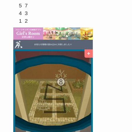
  5  7

  4  3
