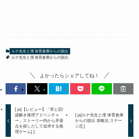
ルナ先生と僕 体育倉庫からの脱出
ルナ先生と僕 体育倉庫からの脱出
よかったらシェアしてね！
[:ja]【レビュー】「罪と罰/
謎解き推理アドベンチャ
[:ja]ルナ先生と僕 体育倉庫
ー」ストーリー内から矛盾
からの脱出 攻略法 ステー
点を探しだして追求する推
ジ2[:]
理ゲーム[:]