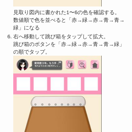
見取り図内に書かれた1〜6の色を確認する。
数値順で色を並べると「赤→緑→赤→青→青→
緑」になる
右へ移動して跳び箱をタップして拡大。
跳び箱のボタンを「赤→緑→赤→青→青→緑」
の順でタップ。