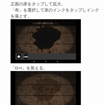
正面の床をタップして拡大。
「布」を選択して床のインクをタップしインク
を落とす。
「G=r」を覚える。