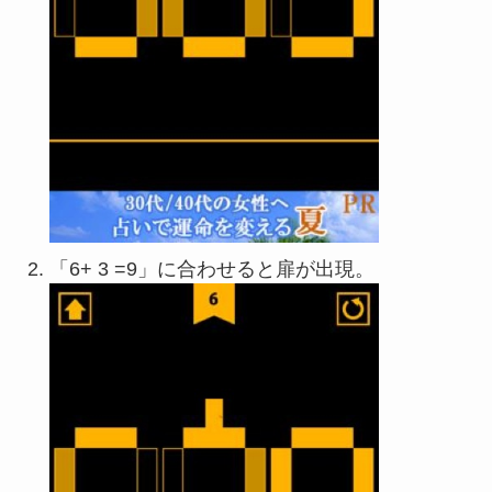
「6+ 3 =9」に合わせると扉が出現。