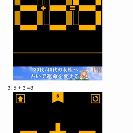
5 + 3 =8