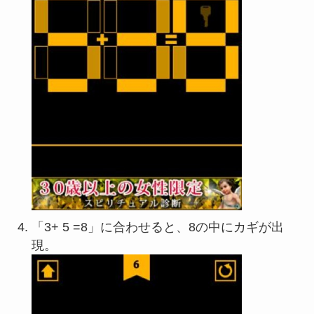
「3+ 5 =8」に合わせると、8の中にカギが出
現。