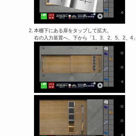
本棚下にある扉をタップして拡大。
右の入力装置へ、下から「1、3、2、5、2、