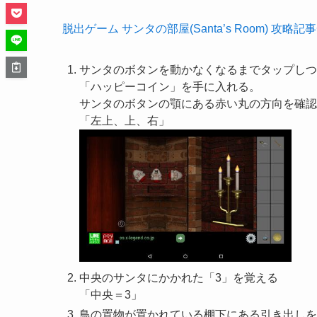
脱出ゲーム サンタの部屋(Santa’s Room) 攻略記
サンタのボタンを動かなくなるまでタップしつ
「ハッピーコイン」を手に入れる。
サンタのボタンの顎にある赤い丸の方向を確認
「左上、上、右」
中央のサンタにかかれた「3」を覚える
「中央＝3」
鳥の置物が置かれている棚下にある引き出しを