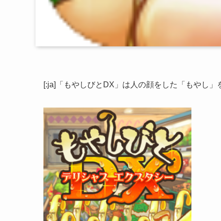
[:ja]「もやしびとDX」は人の顔をした「もや