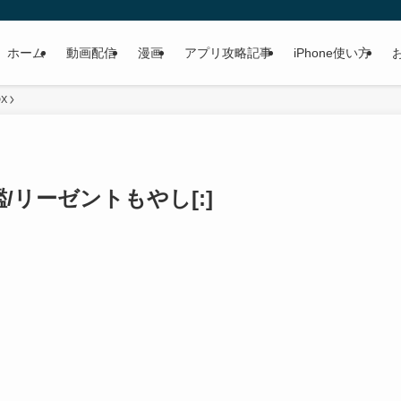
ホーム
動画配信
漫画
アプリ攻略記事
iPhone使い方
X
図鑑/リーゼントもやし[:]