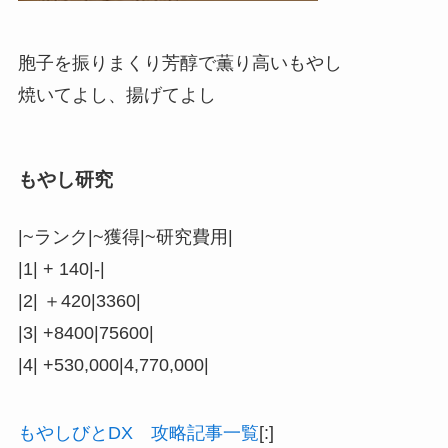
胞子を振りまくり芳醇で薫り高いもやし
焼いてよし、揚げてよし
もやし研究
|~ランク|~獲得|~研究費用|
|1| + 140|-|
|2| ＋420|3360|
|3| +8400|75600|
|4| +530,000|4,770,000|
もやしびとDX 攻略記事一覧
[:]