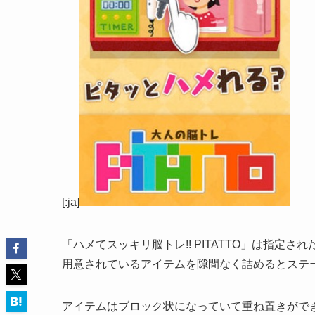
[:ja]
「ハメてスッキリ脳トレ!! PITATTO」は指定
用意されているアイテムを隙間なく詰めるとステ
アイテムはブロック状になっていて重ね置きがで