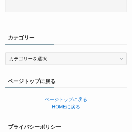
カテゴリー
カ
テ
ゴ
リ
ページトップに戻る
ー
ページトップに戻る
HOMEに戻る
プライバシーポリシー