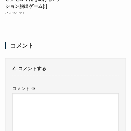
ション脱出ゲーム[:]
2015/07/11
コメント
コメントする
コメント
※