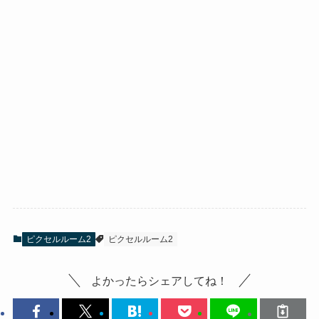
ピクセルルーム2
ピクセルルーム2
よかったらシェアしてね！