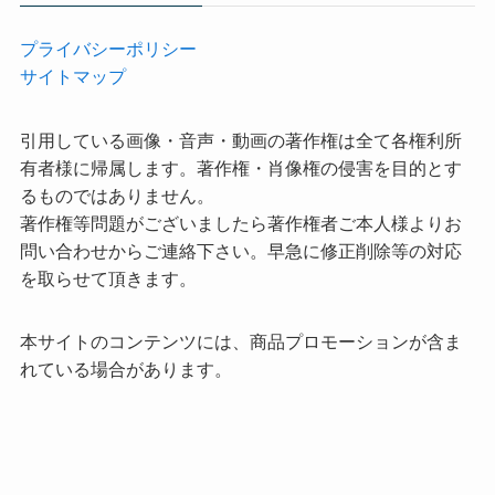
プライバシーポリシー
サイトマップ
引用している画像・音声・動画の著作権は全て各権利所
有者様に帰属します。著作権・肖像権の侵害を目的とす
るものではありません。
著作権等問題がございましたら著作権者ご本人様よりお
問い合わせからご連絡下さい。早急に修正削除等の対応
を取らせて頂きます。
本サイトのコンテンツには、商品プロモーションが含ま
れている場合があります。