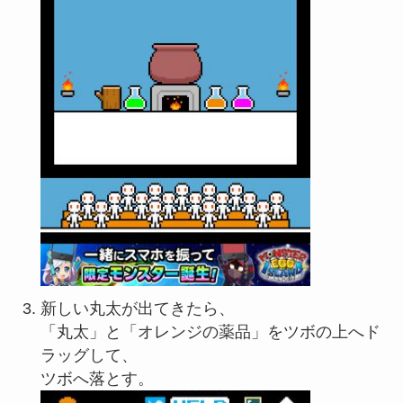
新しい丸太が出てきたら、
「丸太」と「オレンジの薬品」をツボの上へド
ラッグして、
ツボへ落とす。