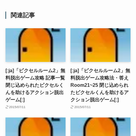
関連記事
[:ja]「ピクセルルーム2」無
[:ja]「ピクセルルーム2」無
料脱出ゲーム攻略 記事一覧
料脱出ゲーム攻略法・答え
閉じ込められたピクセルく
Room21~25 閉じ込められ
んを助けるアクション脱出
たピクセルくんを助けるア
ゲーム[:]
クション脱出ゲーム[:]
2015/07/11
2015/07/11