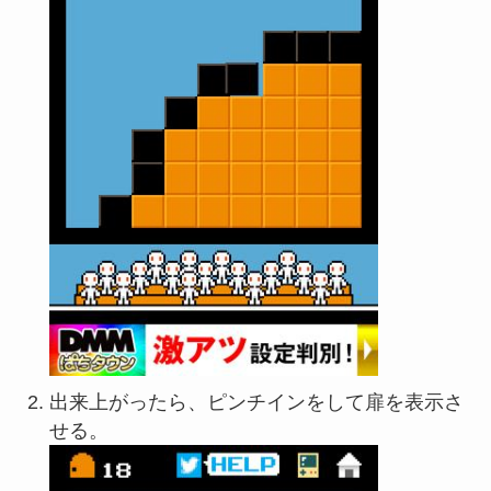
出来上がったら、ピンチインをして扉を表示さ
せる。