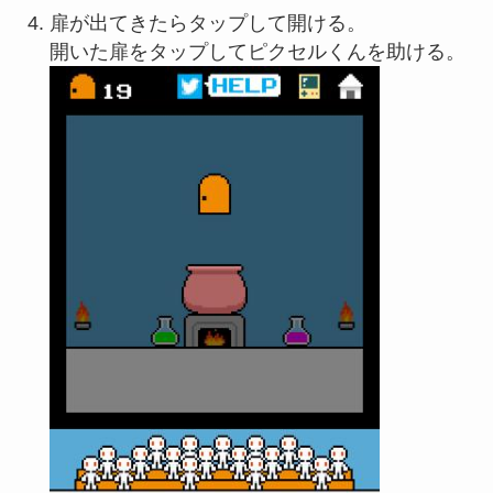
扉が出てきたらタップして開ける。
開いた扉をタップしてピクセルくんを助ける。