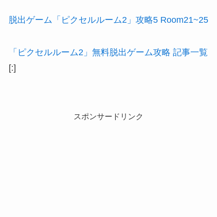
脱出ゲーム「ピクセルルーム2」攻略5 Room21~25
「ピクセルルーム2」無料脱出ゲーム攻略 記事一覧
[:]
スポンサードリンク