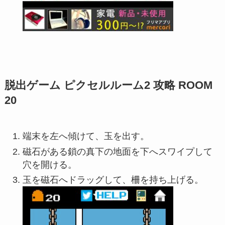
脱出ゲーム ピクセルルーム2 攻略 ROOM
20
端末を左へ傾けて、玉を出す。
磁石がある鎖の真下の地面を下へスワイプして
穴を開ける。
玉を磁石へドラッグして、柵を持ち上げる。