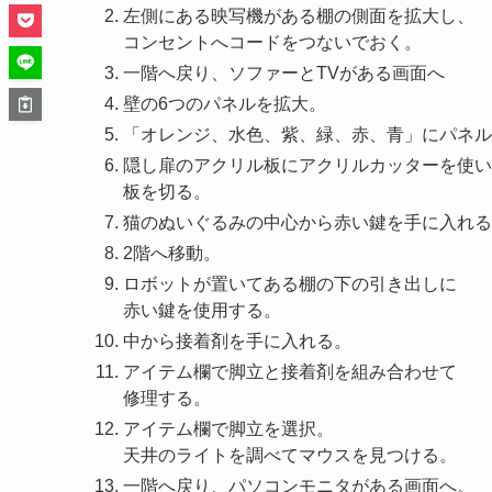
左側にある映写機がある棚の側面を拡大し、
コンセントへコードをつないでおく。
一階へ戻り、ソファーとTVがある画面へ
壁の6つのパネルを拡大。
「オレンジ、水色、紫、緑、赤、青」にパネル
隠し扉のアクリル板にアクリルカッターを使い
板を切る。
猫のぬいぐるみの中心から赤い鍵を手に入れる
2階へ移動。
ロボットが置いてある棚の下の引き出しに
赤い鍵を使用する。
中から接着剤を手に入れる。
アイテム欄で脚立と接着剤を組み合わせて
修理する。
アイテム欄で脚立を選択。
天井のライトを調べてマウスを見つける。
一階へ戻り、パソコンモニタがある画面へ。