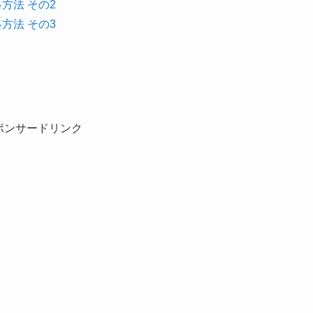
略方法 その2
略方法 その3
ポンサードリンク