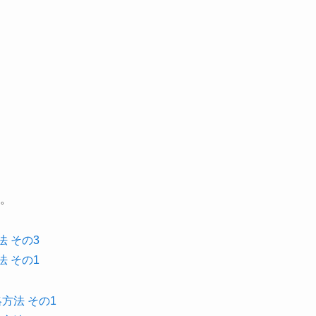
。
法 その3
法 その1
略方法 その1