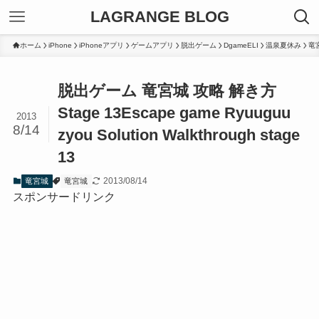
LAGRANGE BLOG
ホーム
iPhone
iPhoneアプリ
ゲームアプリ
脱出ゲーム
DgameELI
温泉夏休み
竜
脱出ゲーム 竜宮城 攻略 解き方
Stage 13
Escape game Ryuuguu
2013
8/14
zyou Solution Walkthrough stage
13
2013/08/14
竜宮城
竜宮城
スポンサードリンク