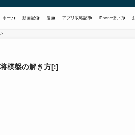
ホーム
動画配信
漫画
アプリ攻略記事
iPhone使い方
1
4 将棋盤の解き方[:]