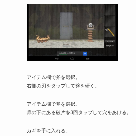
アイテム欄で斧を選択。
右側の刃をタップして斧を研く。
アイテム欄で斧を選択。
扉の下にある破片を3回タップして穴をあける。
カギを手に入れる。