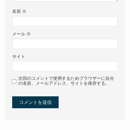
名前
※
メール
※
サイト
次回のコメントで使用するためブラウザーに自分
の名前、メールアドレス、サイトを保存する。