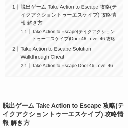
脱出ゲーム Take Action to Escape 攻略(テ
イクアクショントゥーエスケイプ) 攻略情
報 解き方
Take Action to Escape(テイクアクション
トゥーエスケイプ)Door 46 Level 46 攻略
Take Action to Escape Solution
Walkthrough Cheat
Take Action to Escape Door 46 Level 46
脱出ゲーム Take Action to Escape 攻略(テ
イクアクショントゥーエスケイプ) 攻略情
報 解き方