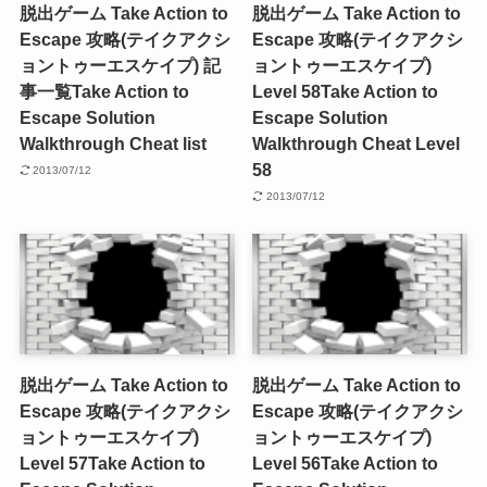
脱出ゲーム Take Action to
脱出ゲーム Take Action to
Escape 攻略(テイクアクシ
Escape 攻略(テイクアクシ
ョントゥーエスケイプ) 記
ョントゥーエスケイプ)
事一覧
Take Action to
Level 58
Take Action to
Escape Solution
Escape Solution
Walkthrough Cheat list
Walkthrough Cheat Level
58
2013/07/12
2013/07/12
脱出ゲーム Take Action to
脱出ゲーム Take Action to
Escape 攻略(テイクアクシ
Escape 攻略(テイクアクシ
ョントゥーエスケイプ)
ョントゥーエスケイプ)
Level 57
Take Action to
Level 56
Take Action to