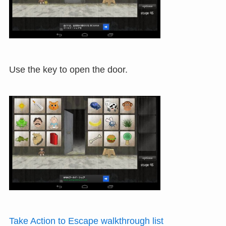
Use the key to open the door.
Take Action to Escape walkthrough list