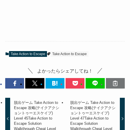
Take Action to Escape
Take Action to Escape
よかったらシェアしてね！
脱出ゲーム Take Action to
脱出ゲーム Take Action to
Escape 攻略(テイクアクシ
Escape 攻略(テイクアクシ
ョントゥーエスケイプ)
ョントゥーエスケイプ)
Level 45
Take Action to
Level 47
Take Action to
Escape Solution
Escape Solution
Walkthrough Cheat Level
Walkthrough Cheat Level