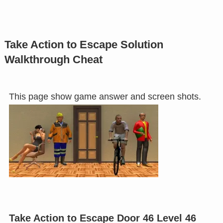
Take Action to Escape Solution
Walkthrough Cheat
This page show game answer and screen shots.
Take Action to Escape Door 46 Level 46