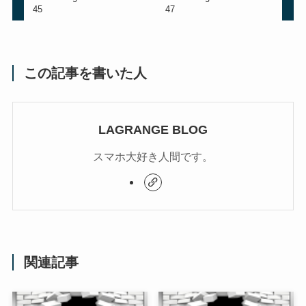
45
47
この記事を書いた人
LAGRANGE BLOG
スマホ大好き人間です。
関連記事