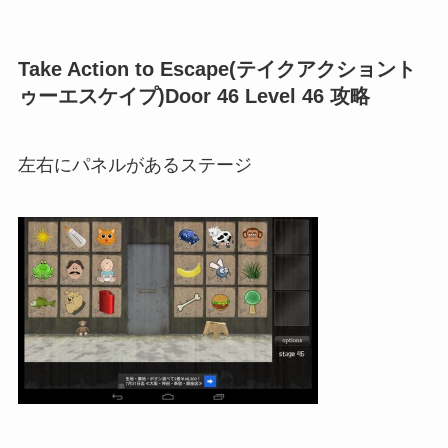
Take Action to Escape(テイクアクショント
ゥーエスケイプ)Door 46 Level 46 攻略
左右にパネルがあるステージ