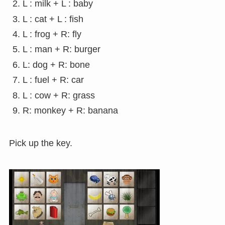
L : milk + L : baby
L : cat + L : fish
L : frog + R: fly
L : man + R: burger
L: dog + R: bone
L : fuel + R: car
L : cow + R: grass
R: monkey + R: banana
Pick up the key.