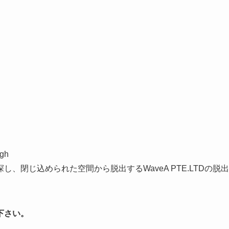
ugh
、閉じ込められた空間から脱出するWaveA PTE.LTDの脱出
下さい。