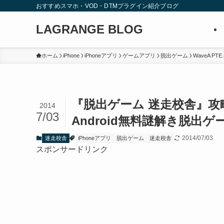
おすすめスマホ・VOD・DTMプラグイン紹介ブログ
LAGRANGE BLOG
ホーム
iPhone
iPhoneアプリ
ゲームアプリ
脱出ゲーム
WaveA PTE
『脱出ゲーム 迷走校舎』攻略法
2014
7/03
Android無料謎解き脱出ゲ
2014/07/03
迷走校舎
iPhoneアプリ
脱出ゲーム
迷走校舎
スポンサードリンク