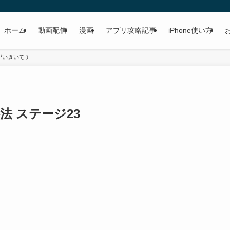
ホーム
動画配信
漫画
アプリ攻略記事
iPhone使い方
がいきいて
法 ステージ23